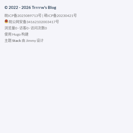
© 2022 - 2026 Trrrrw's Blog
皖ICP备2025089713号
|
萌ICP备20230421号
皖公网安备34162102003417号
浏览量0 · 访客0 · 访问次数0
使用
Hugo
构建
主题
Stack
由
Jimmy
设计