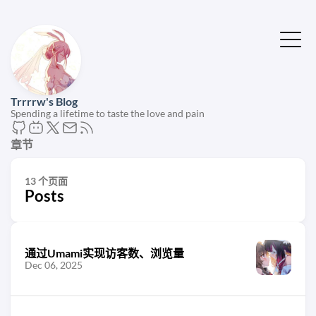
Trrrrw's Blog
Spending a lifetime to taste the love and pain
章节
13 个页面
Posts
通过Umami实现访客数、浏览量
Dec 06, 2025