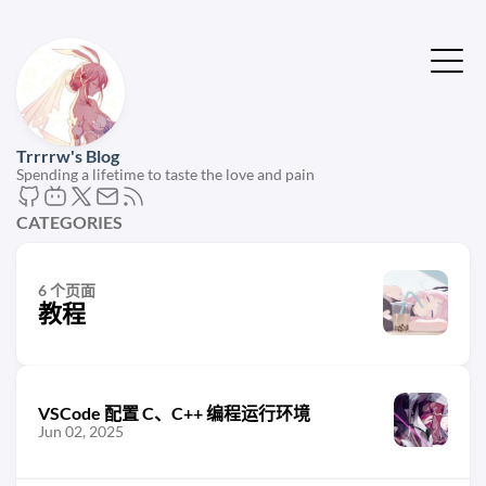
Trrrrw's Blog
Spending a lifetime to taste the love and pain
CATEGORIES
6 个页面
教程
VSCode 配置 C、C++ 编程运行环境
Jun 02, 2025