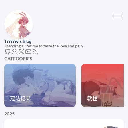
Trrrrw's Blog
Spending a lifetime to taste the love and pain
CATEGORIES
建站记录
教程
2025